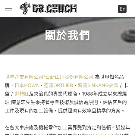
En
關於我們
世星企業有限公司/日新山川股份有限公司
為世界知名品
牌，
日本HOWA
，
德國ORTLIEB
，
韓國SINKANG
夾頭
/ 卡
盤 /
迴轉缸
及夾治具的專業代理商，1988年成立以來總經
理 陳意忠先生秉持著專業技術及誠信為原則，評估客戶的
工件及現有的加工設備，提供經濟有效率且精準的方案。
在各大車床廠及機械零件加工業界受到肯定和信賴。近幾年