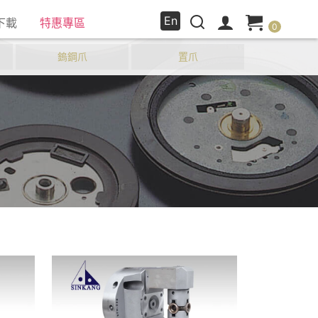
En
下載
特惠專區
0
鎢鋼爪
置爪