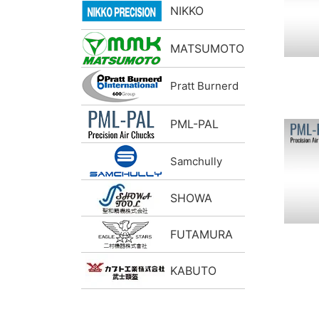
NIKKO
MATSUMOTO
Pratt Burnerd
PML-PAL
Samchully
SHOWA
FUTAMURA
KABUTO