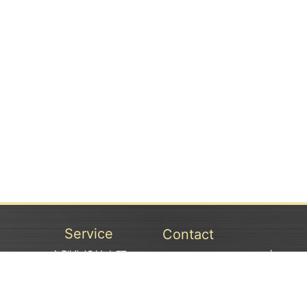
Service
Contact
客製化設計夾頭
TEL：04-26982698 | FAX
特惠專區
星期一~星期五 08:30~17:30
產品介紹
台中市大肚區沙田路二段308